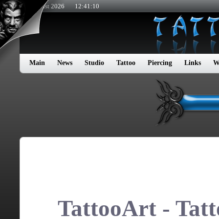
6. August 2026
12:41:10
Main
News
Studio
Tattoo
Piercing
Links
W
TattooArt - Tat